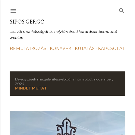
Ugrás a fő tartalomra
SIPOS GERGŐ
szerzői munkásságát és helytörténeti kutatásait bemutató
weblap
BEMUTATKOZÁS
KÖNYVEK
KUTATÁS
KAPCSOLAT
Bejegyzések megjelenítése ebből a hónapból: november,
B
2024
MINDET MUTAT
e
j
e
g