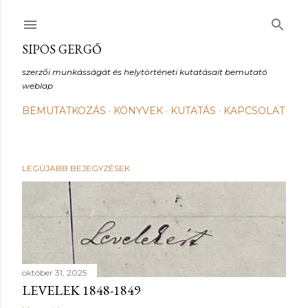
Ugrás a fő tartalomra
SIPOS GERGŐ
szerzői munkásságát és helytörténeti kutatásait bemutató
weblap
BEMUTATKOZÁS
KÖNYVEK
KUTATÁS
KAPCSOLAT
LEGÚJABB BEJEGYZÉSEK
B
e
j
e
október 31, 2025
LEVELEK 1848-1849
g