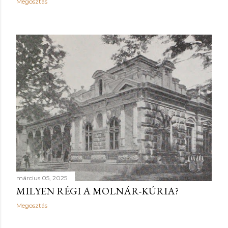
Megosztás
y
z
é
s
e
k
március 05, 2025
MILYEN RÉGI A MOLNÁR-KÚRIA?
Megosztás